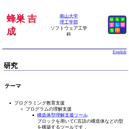
南山大学
蜂巣 吉
理工学部
ソフトウェア工学
成
科
English
研究
テーマ
プログラミング教育支援
プログラムの理解支援
構造体型理解支援ツール
ブロックを用いてC言語の構造体などの型
を構築するツールです．