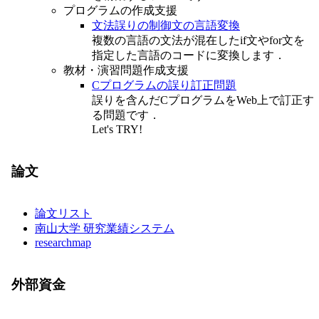
プログラムの作成支援
文法誤りの制御文の言語変換
複数の言語の文法が混在したif文やfor文を
指定した言語のコードに変換します．
教材・演習問題作成支援
Cプログラムの誤り訂正問題
誤りを含んだCプログラムをWeb上で訂正す
る問題です．
Let's TRY!
論文
論文リスト
南山大学 研究業績システム
researchmap
外部資金